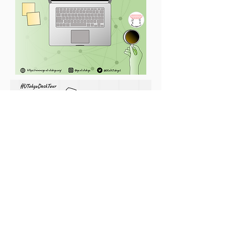
ge.at.utokyo@gmail.com
©2025 Toward Diversity
The "Toward Daiversity" logo and all photographs on